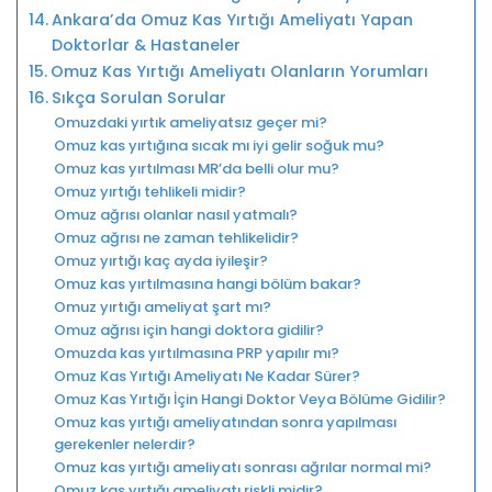
Ankara’da Omuz Kas Yırtığı Ameliyatı Yapan
Doktorlar & Hastaneler
Omuz Kas Yırtığı Ameliyatı Olanların Yorumları
Sıkça Sorulan Sorular
Omuzdaki yırtık ameliyatsız geçer mi?
Omuz kas yırtığına sıcak mı iyi gelir soğuk mu?
Omuz kas yırtılması MR’da belli olur mu?
Omuz yırtığı tehlikeli midir?
Omuz ağrısı olanlar nasıl yatmalı?
Omuz ağrısı ne zaman tehlikelidir?
Omuz yırtığı kaç ayda iyileşir?
Omuz kas yırtılmasına hangi bölüm bakar?
Omuz yırtığı ameliyat şart mı?
Omuz ağrısı için hangi doktora gidilir?
Omuzda kas yırtılmasına PRP yapılır mı?
Omuz Kas Yırtığı Ameliyatı Ne Kadar Sürer?
Omuz Kas Yırtığı İçin Hangi Doktor Veya Bölüme Gidilir?
Omuz kas yırtığı ameliyatından sonra yapılması
gerekenler nelerdir?
Omuz kas yırtığı ameliyatı sonrası ağrılar normal mi?
Omuz kas yırtığı ameliyatı riskli midir?