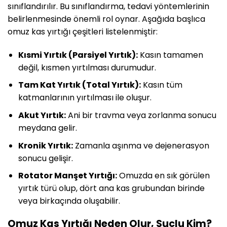
sınıflandırılır. Bu sınıflandırma, tedavi yöntemlerinin
belirlenmesinde önemli rol oynar. Aşağıda başlıca
omuz kas yırtığı çeşitleri listelenmiştir:
Kısmi Yırtık (Parsiyel Yırtık):
Kasın tamamen
değil, kısmen yırtılması durumudur.
Tam Kat Yırtık (Total Yırtık):
Kasın tüm
katmanlarının yırtılması ile oluşur.
Akut Yırtık:
Ani bir travma veya zorlanma sonucu
meydana gelir.
Kronik Yırtık:
Zamanla aşınma ve dejenerasyon
sonucu gelişir.
Rotator Manşet Yırtığı:
Omuzda en sık görülen
yırtık türü olup, dört ana kas grubundan birinde
veya birkaçında oluşabilir.
Omuz Kas Yırtığı Neden Olur, Suçlu Kim?