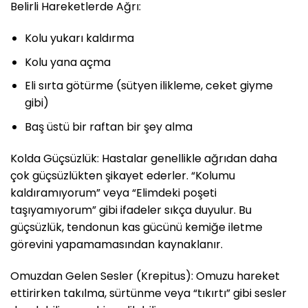
Belirli Hareketlerde Ağrı:
Kolu yukarı kaldırma
Kolu yana açma
Eli sırta götürme (sütyen ilikleme, ceket giyme
gibi)
Baş üstü bir raftan bir şey alma
Kolda Güçsüzlük: Hastalar genellikle ağrıdan daha
çok güçsüzlükten şikayet ederler. “Kolumu
kaldıramıyorum” veya “Elimdeki poşeti
taşıyamıyorum” gibi ifadeler sıkça duyulur. Bu
güçsüzlük, tendonun kas gücünü kemiğe iletme
görevini yapamamasından kaynaklanır.
Omuzdan Gelen Sesler (Krepitus): Omuzu hareket
ettirirken takılma, sürtünme veya “tıkırtı” gibi sesler