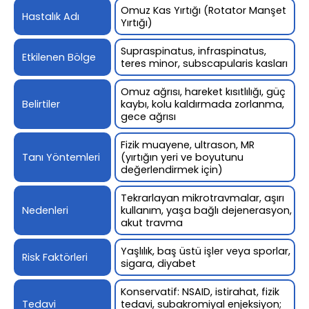
Omuz Kas Yırtığı (Rotator Manşet
Hastalık Adı
Yırtığı)
Supraspinatus, infraspinatus,
Etkilenen Bölge
teres minor, subscapularis kasları
Omuz ağrısı, hareket kısıtlılığı, güç
Belirtiler
kaybı, kolu kaldırmada zorlanma,
gece ağrısı
Fizik muayene, ultrason, MR
Tanı Yöntemleri
(yırtığın yeri ve boyutunu
değerlendirmek için)
Tekrarlayan mikrotravmalar, aşırı
Nedenleri
kullanım, yaşa bağlı dejenerasyon,
akut travma
Yaşlılık, baş üstü işler veya sporlar,
Risk Faktörleri
sigara, diyabet
Konservatif: NSAID, istirahat, fizik
Tedavi
tedavi, subakromiyal enjeksiyon;