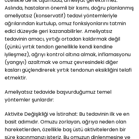
özellikle de ilk aşamada, ameliyat gerektirmez.
Aslında, hastaların önemli bir kısmı, doğru planlanmış
ameliyatsız (konservatif) tedavi yöntemleriyle
ağrılarından kurtulup, omuz fonksiyonlarını tatmin
edici düzeyde geri kazanabilirler. Ameliyatsız
tedavinin amacı, yırtığı ortadan kaldırmak değil
(çünkü yırtık tendon genellikle kendi kendine
iyileşmez), ağrıyı kontrol altına almak, inflamasyonu
(yangıyı) azaltmak ve omuz çevresindeki diğer
kasları güçlendirerek yırtık tendonun eksikliğini telafi
etmektir.
Ameliyatsız tedavide başvurduğumuz temel
yöntemler şunlardır:
Aktivite Değişikliği ve İstirahat: Bu tedavinin ilk ve en
basit adımıdır. Omuzu zorlayan, ağrıya neden olan
hareketlerden, özellikle baş üstü aktivitelerden bir
süre kaçınmanızı isteriz. Bu omuzun dinlenmesine ve