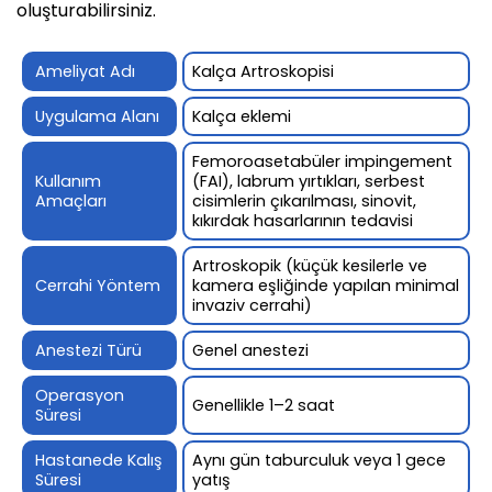
oluşturabilirsiniz.
Ameliyat Adı
Kalça Artroskopisi
Uygulama Alanı
Kalça eklemi
Femoroasetabüler impingement
Kullanım
(FAI), labrum yırtıkları, serbest
Amaçları
cisimlerin çıkarılması, sinovit,
kıkırdak hasarlarının tedavisi
Artroskopik (küçük kesilerle ve
Cerrahi Yöntem
kamera eşliğinde yapılan minimal
invaziv cerrahi)
Anestezi Türü
Genel anestezi
Operasyon
Genellikle 1–2 saat
Süresi
Hastanede Kalış
Aynı gün taburculuk veya 1 gece
Süresi
yatış