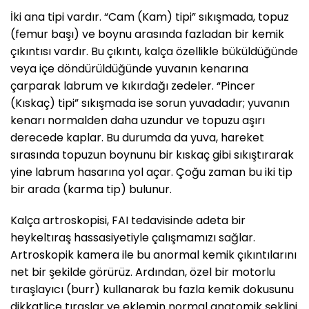
İki ana tipi vardır. “Cam (Kam) tipi” sıkışmada, topuz
(femur başı) ve boynu arasında fazladan bir kemik
çıkıntısı vardır. Bu çıkıntı, kalça özellikle büküldüğünde
veya içe döndürüldüğünde yuvanın kenarına
çarparak labrum ve kıkırdağı zedeler. “Pincer
(Kıskaç) tipi” sıkışmada ise sorun yuvadadır; yuvanın
kenarı normalden daha uzundur ve topuzu aşırı
derecede kaplar. Bu durumda da yuva, hareket
sırasında topuzun boynunu bir kıskaç gibi sıkıştırarak
yine labrum hasarına yol açar. Çoğu zaman bu iki tip
bir arada (karma tip) bulunur.
Kalça artroskopisi, FAI tedavisinde adeta bir
heykeltıraş hassasiyetiyle çalışmamızı sağlar.
Artroskopik kamera ile bu anormal kemik çıkıntılarını
net bir şekilde görürüz. Ardından, özel bir motorlu
tıraşlayıcı (burr) kullanarak bu fazla kemik dokusunu
dikkatlice tıraşlar ve eklemin normal anatomik şeklini