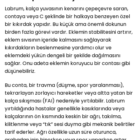
Labrum, kalça yuvasının kenarını çepeçevre saran,
contaya veya C şeklinde bir halkaya benzeyen özel
bir kıkırdak yapıdır. Bu küçük ama önemli dokunun
birden fazla görevi vardır. Eklemin stabilitesini artırır,
eklem sıvısının içeride kalmasını sağlayarak
kıkırdakların beslenmesine yardımcı olur ve
eklemdeki yükün dengeli bir şekilde dağılmasını
sağlar. Onu adeta eklemin koruyucu bir contası gibi
düşünebiliriz.
Bu conta, bir travma (düşme, spor yaralanması),
tekrarlayan zorlayıcı hareketler veya altta yatan bir
kalça sıkışması (FAI) nedeniyle yırtılabilir. Labrum
yırtıldığında hastalar genellikle kasıklarında veya
kalçalarının ön kısmında keskin bir ağrı, takılma,
kilitlenme veya “tık” sesi duyma gibi mekanik belirtiler
tarif ederler. Ağrı özellikle uzun süre oturunca,
arabadan inip binerken veya spor yaparken artar.