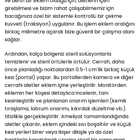
ve derin bir eklem olduğu için, aletlerin içeri
girebilmesi ve bizim rahat çalışabilmemiz için
bacağınıza özel bir sistemle kontrollü bir çekme
kuvveti (traksiyon) uygulanır. Bu işlem eklem aralığını
birkaç milimetre açarak bize güvenli bir çalışma alanı
sağlar.
Ardından, kalça bölgeniz steril solüsyonlarla
temizlenir ve steril örtülerle örtülür. Cerrah, daha
önce planladığı noktalardan 0.5-1 cm’lik birkaç küçük
kesi (portal) yapar. Bu portallerden kamera ve diğer
cerrahi aletler eklem içine yerleştirilir. Monitörden
eklemin her köşesi detaylıca incelenir, tanı
kesinleştirilir ve planlanan onarım işlemleri (kemik
tıraşlama, labrum onarımı, kıkırdak düzeltme vb.)
titizlikle gerçekleştirilir. Ameliyat tamamlandığında
aletler çıkarılır, eklem içindeki sıvı boşaltılır ve küçük
kesi yerleri birer veya ikişer dikişle ya da özel
bantlarla kapatılarak üzerine steril bir pansuman