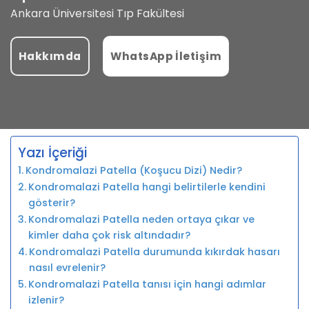
Ankara Üniversitesi Tıp Fakültesi
Hakkımda
WhatsApp İletişim
Yazı İçeriği
Kondromalazi Patella (Koşucu Dizi) Nedir?
Kondromalazi Patella hangi belirtilerle kendini
gösterir?
Kondromalazi Patella neden ortaya çıkar ve
kimler daha çok risk altındadır?
Kondromalazi Patella durumunda kıkırdak hasarı
nasıl evrelenir?
Kondromalazi Patella tanısı için hangi adımlar
izlenir?