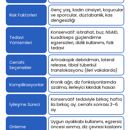
Genç yaş, kadın cinsiyet, koşucular
Risk Faktörleri
ve sporcular, düztabanlık, kas
dengesizliği
Konservatif: istirahat, buz, NSAID,
Tedavi
kuadriseps güçlendirme
Yöntemleri
egzersizleri, dizlik kullanımı, fizik
tedavi
Artroskopik debridman, lateral
Cerrahi
release, tibial tüberkül
Seçenekler
translokasyonu (ileri vakalarda)
Kronik ağrı, diz fonksiyonlarında
Komplikasyonlar
azalma, ilerleyici kıkırdak hasarı
Konservatif tedaviyle birkaç hafta
İyileşme Süreci
ila birkaç ay; cerrahi sonrası 3–6
ay
Uygun ayakkabı kullanımı, egzersiz
Önleme
öncesi ısınma, diz çevresi kaslarını