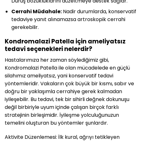
Duruş bozukluklarını düzeltmeye destek sağlar.
Cerrahi Müdahale:
Nadir durumlarda, konservatif
tedaviye yanıt alınamazsa artroskopik cerrahi
gerekebilir.
Kondromalazi Patella için ameliyatsız
tedavi seçenekleri nelerdir?
Hastalarımıza her zaman söylediğimiz gibi,
Kondromalazi Patella ile olan mücadelede en güçlü
silahımız ameliyatsız, yani konservatif tedavi
yöntemleridir. Vakaların çok büyük bir kısmı, sabır ve
doğru bir yaklaşımla cerrahiye gerek kalmadan
iyileşebilir. Bu tedavi, tek bir sihirli değnek dokunuşu
değil birbiriyle uyum içinde çalışan birçok farklı
stratejinin birleşimidir. İyileşme yolculuğunuzun
temelini oluşturan bu yöntemler şunlardır.
Aktivite Düzenlemesi: İlk kural, ağrıyı tetikleyen