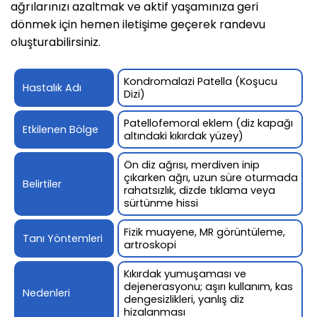
ağrılarınızı azaltmak ve aktif yaşamınıza geri
dönmek için hemen iletişime geçerek randevu
oluşturabilirsiniz.
Kondromalazi Patella (Koşucu
Hastalık Adı
Dizi)
Patellofemoral eklem (diz kapağı
Etkilenen Bölge
altındaki kıkırdak yüzey)
Ön diz ağrısı, merdiven inip
çıkarken ağrı, uzun süre oturmada
Belirtiler
rahatsızlık, dizde tıklama veya
sürtünme hissi
Fizik muayene, MR görüntüleme,
Tanı Yöntemleri
artroskopi
Kıkırdak yumuşaması ve
dejenerasyonu; aşırı kullanım, kas
Nedenleri
dengesizlikleri, yanlış diz
hizalanması