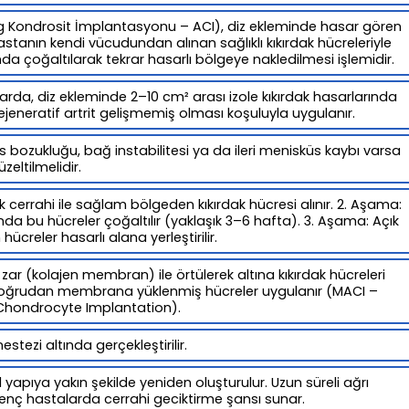
log Kondrosit İmplantasyonu – ACI), diz ekleminde hasar gören
astanın kendi vücudundan alınan sağlıklı kıkırdak hücreleriyle
a çoğaltılarak tekrar hasarlı bölgeye nakledilmesi işlemidir.
arda, diz ekleminde 2–10 cm² arası izole kıkırdak hasarlarında
jeneratif artrit gelişmemiş olması koşuluyla uygulanır.
bozukluğu, bağ instabilitesi ya da ileri menisküs kaybı varsa
eltilmelidir.
k cerrahi ile sağlam bölgeden kıkırdak hücresi alınır. 2. Aşama:
a bu hücreler çoğaltılır (yaklaşık 3–6 hafta). 3. Aşama: Açık
hücreler hasarlı alana yerleştirilir.
zar (kolajen membran) ile örtülerek altına kıkırdak hücreleri
 doğrudan membrana yüklenmiş hücreler uygulanır (MACI –
hondrocyte Implantation).
stezi altında gerçekleştirilir.
 yapıya yakın şekilde yeniden oluşturulur. Uzun süreli ağrı
enç hastalarda cerrahi geciktirme şansı sunar.