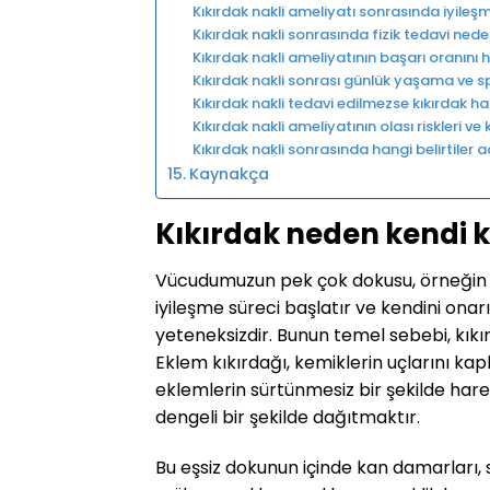
Kıkırdak nakli ameliyatı sonrasında iyileş
Kıkırdak nakli sonrasında fizik tedavi ned
Kıkırdak nakli ameliyatının başarı oranını h
Kıkırdak nakli sonrası günlük yaşama ve 
Kıkırdak nakli tedavi edilmezse kıkırdak has
Kıkırdak nakli ameliyatının olası riskleri v
Kıkırdak nakli sonrasında hangi belirtiler 
Kaynakça
Kıkırdak neden kendi 
Vücudumuzun pek çok dokusu, örneğin c
iyileşme süreci başlatır ve kendini ona
yeteneksizdir. Bunun temel sebebi, kıkı
Eklem kıkırdağı, kemiklerin uçlarını kap
eklemlerin sürtünmesiz bir şekilde har
dengeli bir şekilde dağıtmaktır.
Bu eşsiz dokunun içinde kan damarları,