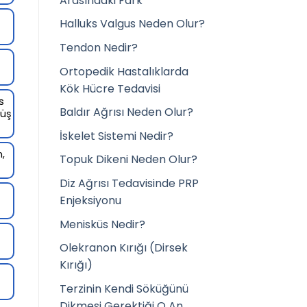
Arasındaki Fark
Halluks Valgus Neden Olur?
Tendon Nedir?
Ortopedik Hastalıklarda
Kök Hücre Tedavisi
s
Baldır Ağrısı Neden Olur?
nüş
İskelet Sistemi Nedir?
,
Topuk Dikeni Neden Olur?
Diz Ağrısı Tedavisinde PRP
Enjeksiyonu
Menisküs Nedir?
Olekranon Kırığı (Dirsek
Kırığı)
Terzinin Kendi Söküğünü
Dikmesi Gerektiği O An