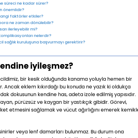
me süreci ne kadar sürer?
en önemlidir?
angi faktörler etkiler?
spora ne zaman dönülebilir?
arı ilerleyebilir mi?
e komplikasyonları nelerdir?
acil sağlık kuruluşuna başvurmayı gerektirir?
kendine iyileşmez?
ildimiz, bir kesik olduğunda kanama yoluyla hemen bir
rır. Ancak eklem kıkırdağı bu konuda ne yazık ki oldukça
rdak dokusunun kendine has, adeta izole edilmiş yapısıdır.
layan, pürüzsüz ve kaygan bir yastıkçık gibidir. Görevi,
eket etmesini sağlamak ve vücut ağırlığını emerek kemikl
 sinirler veya lenf damarları bulunmaz. Bu durum ona