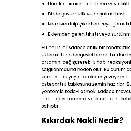
Hareket sırasında takılma veya kilitl
Dizde güvensizlik ve boşalma hissi
Merdiven inip çıkarken veya çömeli
Eklemden gelen tıkırtı veya sürtünme
Bu belirtiler sadece anlık bir rahatsızlı
eklemin tüm dengesini bozan bir domino 
ortamını değiştirerek iltihabi reaksiyonl
salgılanmasına neden olur. Bu durum ade
zamanla büyüyerek eklem yüzeyinin tam
osteoartrit tablosuna zemin hazırlar. 
yöntemle tedavi etmek, sadece mevcut 
geleceğini korumak ve ileride gerekebi
sahiptir.
Kıkırdak Nakli Nedir?