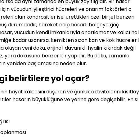
rsa da aynı zamanda en büyük zayıflığıdır. Bir hasar
çin vücudun iyileştirici hücreleri ve onarım faktörleri o
eri olan kondrositler ise, ürettikleri özel bir jel benzeri
muş durumdadır; hareket edip hasarlı bölgeye göç
 hasar, vücudun kendi imkanlarıyla onarılamaz ve kalıcı ha
kemiğe kadar uzanırsa, kemikten sızan kan ve kök hücreler 
oluşan yeni doku, orijinal, dayanıklı hyalin kıkırdak değil
ız, yara dokusuna benzer bir yapıdır. Bu doku, zamanla
arın yeniden başlamasına neden olur.
i belirtilere yol açar?
şinin hayat kalitesini düşüren ve günlük aktivitelerini kısıtla
elirtiler hasarın büyüklüğüne ve yerine göre değişebilir. En sı
ğrısı
 toplanması