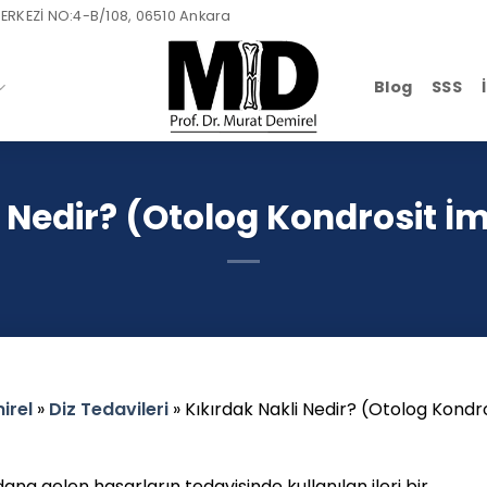
ERKEZİ NO:4-B/108, 06510 Ankara
Blog
SSS
i Nedir? (Otolog Kondrosit 
irel
»
Diz Tedavileri
»
Kıkırdak Nakli Nedir? (Otolog Kondr
na gelen hasarların tedavisinde kullanılan ileri bir