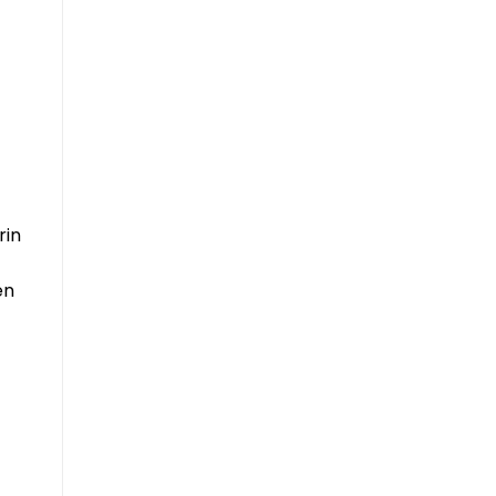
rin
en