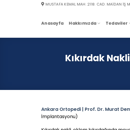
Skip
MUSTAFA KEMAL MAH. 2118. CAD. MAİDAN İŞ M
to
content
Anasayfa
Hakkımızda
Tedaviler
Kıkırdak Nakl
Ankara Ortopedi | Prof. Dr. Murat Dem
İmplantasyonu)
Kıkırdak nakli, eklem kıkırdağında meyda