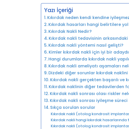
Yazı İçeriği
Kıkırdak neden kendi kendine iyileşme
Kıkırdak hasarları hangi belirtilere yo
Kıkırdak Nakli Nedir?
Kıkırdak nakli tedavisinin arkasındaki
Kıkırdak nakli yöntemi nasıl gelişti?
Kimler kıkırdak nakli için iyi bir adaydı
Hangi durumlarda kıkırdak nakli yapı
Kıkırdak nakli ameliyatı aşamaları nel
Dizdeki diğer sorunlar kıkırdak naklini 
Kıkırdak nakli gerçekten başarılı ve k
Kıkırdak naklinin diğer tedavilerden fa
Kıkırdak nakli sonrası olası riskler nel
Kıkırdak nakli sonrası iyileşme süreci 
Sıkça sorulan sorular
Kıkırdak nakli (otolog kondrosit implanta
Kıkırdak nakli hangi kıkırdak hasarlarında t
Kıkırdak nakli (otolog kondrosit implantas