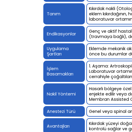
Kıkırdak nakli (Oto
Tanım
eklem kıkırdağının, h
laboratuvar ortamınd
Genç ve aktif hastal
Endikasyonlar
(travmaya bağlı), de
Uygulama
Eklemde mekanik aks 
Şartları
önce bu durumlar düz
1. Aşama: Artroskopi
İşlem
Laboratuvar ortamınd
Basamakları
cerrahiyle çoğaltılan 
Hasarlı bölgeye özel 
Nakil Yöntemi
enjekte edilir veya
Membran Assisted C
Anestezi Türü
Genel veya spinal ane
Kıkırdak yüzeyi doğal
Avantajları
kontrolü sağlar ve g