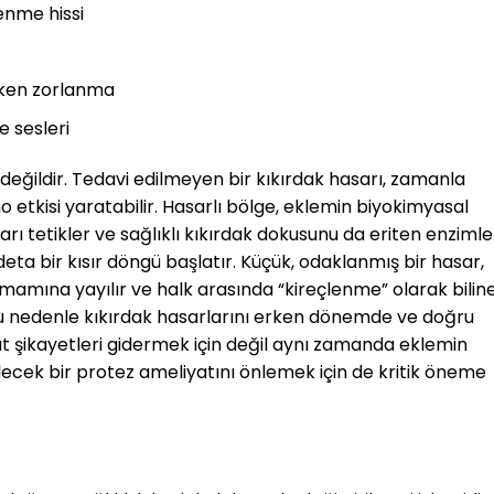
enme hissi
rken zorlanma
 sesleri
k değildir. Tedavi edilmeyen bir kıkırdak hasarı, zamanla
etkisi yaratabilir. Hasarlı bölge, eklemin biyokimyasal
arı tetikler ve sağlıklı kıkırdak dokusunu da eriten enzimle
ta bir kısır döngü başlatır. Küçük, odaklanmış bir hasar,
amına yayılır ve halk arasında “kireçlenme” olarak bilin
Bu nedenle kıkırdak hasarlarını erken dönemde ve doğru
şikayetleri gidermek için değil aynı zamanda eklemin
lecek bir protez ameliyatını önlemek için de kritik öneme