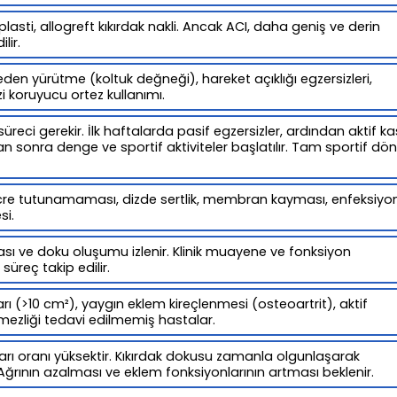
lasti, allogreft kıkırdak nakli. Ancak ACI, daha geniş ve derin
lir.
eden yürütme (koltuk değneği), hareket açıklığı egzersizleri,
 koruyucu ortez kullanımı.
süreci gerekir. İlk haftalarda pasif egzersizler, ardından aktif ka
n sonra denge ve sportif aktiviteler başlatılır. Tam sportif dö
cre tutunamaması, dizde sertlik, membran kayması, enfeksiyon
si.
sı ve doku oluşumu izlenir. Klinik muayene ve fonksiyon
süreç takip edilir.
arı (>10 cm²), yaygın eklem kireçlenmesi (osteoartrit), aktif
mezliği tedavi edilmemiş hastalar.
arı oranı yüksektir. Kıkırdak dokusu zamanla olgunlaşarak
ır. Ağrının azalması ve eklem fonksiyonlarının artması beklenir.