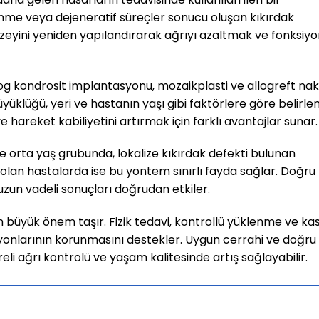
enme veya dejeneratif süreçler sonucu oluşan kıkırdak
zeyini yeniden yapılandırarak ağrıyı azaltmak ve fonksiy
og kondrosit implantasyonu, mozaikplasti ve allogreft nakl
üklüğü, yeri ve hastanın yaşı gibi faktörlere göre belirleni
hareket kabiliyetini artırmak için farklı avantajlar sunar.
ve orta yaş grubunda, lokalize kıkırdak defekti bulunan
olan hastalarda ise bu yöntem sınırlı fayda sağlar. Doğru
uzun vadeli sonuçları doğrudan etkiler.
 büyük önem taşır. Fizik tedavi, kontrollü yüklenme ve ka
onlarının korunmasını destekler. Uygun cerrahi ve doğru
üreli ağrı kontrolü ve yaşam kalitesinde artış sağlayabilir.