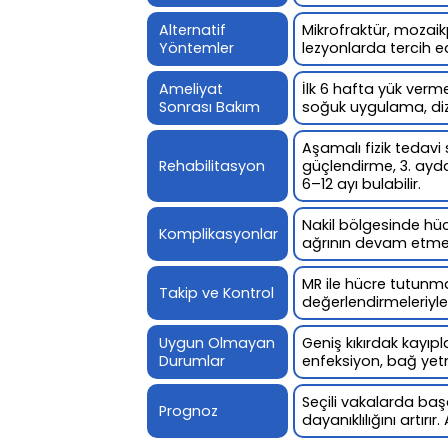
Alternatif
Mikrofraktür, mozaikp
Yöntemler
lezyonlarda tercih edi
Ameliyat
İlk 6 hafta yük verm
Sonrası Bakım
soğuk uygulama, dizi
Aşamalı fizik tedavi 
Rehabilitasyon
güçlendirme, 3. ayda
6–12 ayı bulabilir.
Nakil bölgesinde hü
Komplikasyonlar
ağrının devam etme
MR ile hücre tutunma
Takip ve Kontrol
değerlendirmeleriyle 
Uygun Olmayan
Geniş kıkırdak kayıpl
Durumlar
enfeksiyon, bağ yet
Seçili vakalarda baş
Prognoz
dayanıklılığını artır