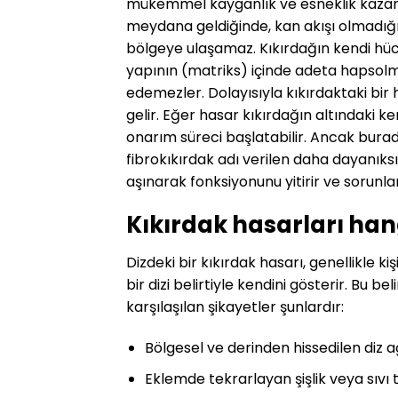
mükemmel kayganlık ve esneklik kazandı
meydana geldiğinde, kan akışı olmadığı i
bölgeye ulaşamaz. Kıkırdağın kendi hücrel
yapının (matriks) içinde adeta hapsol
edemezler. Dolayısıyla kıkırdaktaki bir
gelir. Eğer hasar kıkırdağın altındaki 
onarım süreci başlatabilir. Ancak burada 
fibrokıkırdak adı verilen daha dayanıks
aşınarak fonksiyonunu yitirir ve sorunl
Kıkırdak hasarları hang
Dizdeki bir kıkırdak hasarı, genellikle ki
bir dizi belirtiyle kendini gösterir. Bu b
karşılaşılan şikayetler şunlardır:
Bölgesel ve derinden hissedilen diz a
Eklemde tekrarlayan şişlik veya sıvı