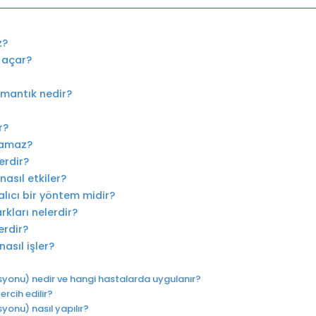
z?
l açar?
 mantık nedir?
r?
lamaz?
erdir?
nasıl etkiler?
alıcı bir yöntem midir?
rkları nelerdir?
erdir?
nasıl işler?
syonu) nedir ve hangi hastalarda uygulanır?
ercih edilir?
yonu) nasıl yapılır?