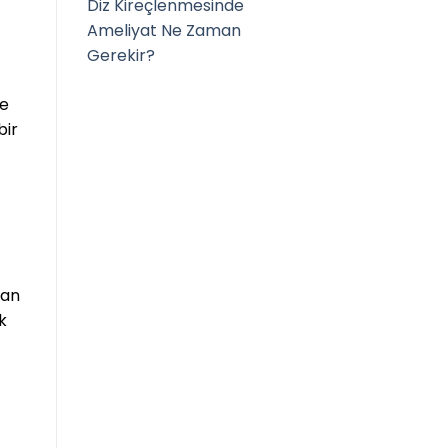
Diz Kireçlenmesinde
Ameliyat Ne Zaman
Gerekir?
le
bir
yan
k