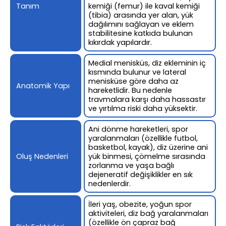
Tanım
kemiği (femur) ile kaval kemiği
(tibia) arasında yer alan, yük
dağılımını sağlayan ve eklem
stabilitesine katkıda bulunan
kıkırdak yapılardır.
Medial menisküs, diz ekleminin iç
kısmında bulunur ve lateral
menisküse göre daha az
Anatomik Yapı
hareketlidir. Bu nedenle
travmalara karşı daha hassastır
ve yırtılma riski daha yüksektir.
Ani dönme hareketleri, spor
yaralanmaları (özellikle futbol,
basketbol, kayak), diz üzerine ani
Oluş Nedenleri
yük binmesi, çömelme sırasında
zorlanma ve yaşa bağlı
dejeneratif değişiklikler en sık
nedenlerdir.
İleri yaş, obezite, yoğun spor
aktiviteleri, diz bağ yaralanmaları
(özellikle ön çapraz bağ