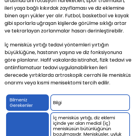
arasında ani rotasyon hareketleri, spor travmaları,
ileri yaşa bağlı kıkırdak zayıflaması ve diz eklemine
binen aşırı yükler yer alır. Futbol, basketbol ve kayak
gibi sporlarla uğraşan kişilerde görülme sıklığı artar
ve tekrarlayan zorlanmalar hasarı derinleştirebilir.
İç menisküs yırtığı tedavi yöntemleri yırtığın
büyüklüğüne, hastanın yaşına ve diz fonksiyonuna
göre planlanır. Hafif vakalarda istirahat, fizik tedavi ve
antiinflamatuar tedavi uygulanabilirken ileri
derecede yırtıklarda artroskopik cerrahi ile menisküs
onarımı veya kısmi menisektomi tercih edilir.
Bilmeniz
Bilgi
Gerekenler
İç menisküs yırtığı, diz eklemi
içinde yer alan medial (iç)
menisküsün bütünlüğünün
bozulmasıdır. Menisküsler, uyluk