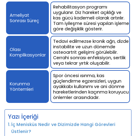
Rehabilitasyon programı
uygulanır. Diz hareket açıklığı ve
Ameliyat
kas gücü kademeli olarak artırılır.
Sonrası Süreç
Tam iyileşme süresi yapılan işleme
göre değişiklik gösterir.
Tedavi edilmezse kronik ağrı, dizde
instabilite ve uzun dönemde
Olası
osteoartrit gelişimi görülebilir.
Komplikasyonlar
Cerrahi sonrası enfeksiyon, sertlik
veya tekrar yırtık oluşabilir.
Spor öncesi ısınma, kas
güçlendirme egzersizleri, uygun
Korunma
ayakkabı kullanımı ve ani dönme
Yöntemleri
hareketlerinden kaçınma koruyucu
önlemler arasındadır.
Yazı İçeriği
İç Menisküs Nedir ve Dizimizde Hangi Görevleri
Üstlenir?