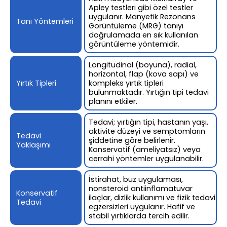
Apley testleri gibi özel testler
uygulanır. Manyetik Rezonans
Tanı Yöntemleri
Görüntüleme (MRG) tanıyı
doğrulamada en sık kullanılan
görüntüleme yöntemidir.
Longitudinal (boyuna), radial,
horizontal, flap (kova sapı) ve
Yırtık Tipleri
kompleks yırtık tipleri
bulunmaktadır. Yırtığın tipi tedavi
planını etkiler.
Tedavi; yırtığın tipi, hastanın yaşı,
aktivite düzeyi ve semptomların
Tedavi
şiddetine göre belirlenir.
Yaklaşımı
Konservatif (ameliyatsız) veya
cerrahi yöntemler uygulanabilir.
İstirahat, buz uygulaması,
nonsteroid antiinflamatuvar
Konservatif
ilaçlar, dizlik kullanımı ve fizik tedavi
Tedavi
egzersizleri uygulanır. Hafif ve
stabil yırtıklarda tercih edilir.