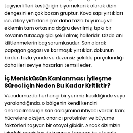
taşıyıcı lifleri kestiği için biyomekanik olarak dizin
dengesini en çok bozan gruptur. Kova sapı yırtıkları
ise, dikey yırtıkların çok daha fazla büyümüş ve
eklemin tam ortasına doğru devrilmiş, tıpkı bir
kovanın tutacağı gibi şekil almış halleridir. Dizde ani
kilitlenmelerin baş sorumlusudur. Son olarak
papağan gagası ve karmaşık yırtıklar, dokunun
birden fazla yönde ve düzensiz şekilde parçalandığı
daha ileri seviye hasarları temsil eder.
İç Menisküsün Kanlanması İyileşme
Süreci İçin Neden Bu Kadar Kritiktir?
Vücudumuzda herhangi bir yerimiz kesildiğinde veya
yaralandığında, o bölgenin kendi kendini
onarabilmesi için kan dolaşımına ihtiyacı vardır. Kan;
hücrelere oksijen, onarıcı proteinler ve büyüme
faktörleri taşıyan bir otoyol gibidir. Ancak dizimizin
içindeki menisküs dokusunun tamamı bu otoyola