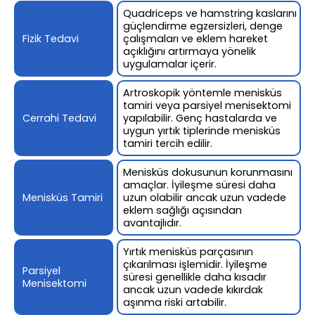
Quadriceps ve hamstring kaslarını
güçlendirme egzersizleri, denge
Fizik Tedavi
çalışmaları ve eklem hareket
açıklığını artırmaya yönelik
uygulamalar içerir.
Artroskopik yöntemle menisküs
tamiri veya parsiyel menisektomi
Cerrahi Tedavi
yapılabilir. Genç hastalarda ve
uygun yırtık tiplerinde menisküs
tamiri tercih edilir.
Menisküs dokusunun korunmasını
amaçlar. İyileşme süresi daha
Menisküs Tamiri
uzun olabilir ancak uzun vadede
eklem sağlığı açısından
avantajlıdır.
Yırtık menisküs parçasının
çıkarılması işlemidir. İyileşme
Parsiyel
süresi genellikle daha kısadır
Menisektomi
ancak uzun vadede kıkırdak
aşınma riski artabilir.