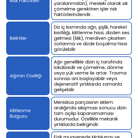
Risk Faktörleri
yaralanmaları), mesleki olarak sık
çömelme gerektiren işler risk
faktörlerindendir.
Diz iç kısmında ağrı, şişlik, hareket
kısıtlılığı, kilitlenme hissi, dizden ses
Belirtiler
gelmesi (klik), merdiven çıkarken
zorlanma ve dizde boşalma hissi
görülebilir.
Ağrı genellikle dizin iç tarafında
lokalizedir ve çömelme, dönme
veya yük verme ile artar. Travma
Ağrının Özelliği
sonrası ani başlayabilir veya
dejeneratif yırtıklarda zamanla
gelişebilir.
Menisküs parçasının eklem
aralığında sıkışması sonucu dizin
Kilitlenme
tam açılıp kapanamaması
Bulgusu
durumudur. Özellikle mekanik
yırtıklarda belirgindir.
Fizik muayenede McMurray ve