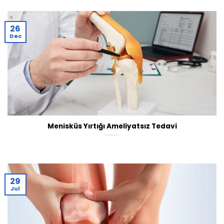
26
Dec
Menisküs Yırtığı Ameliyatsız Tedavi
29
Jul