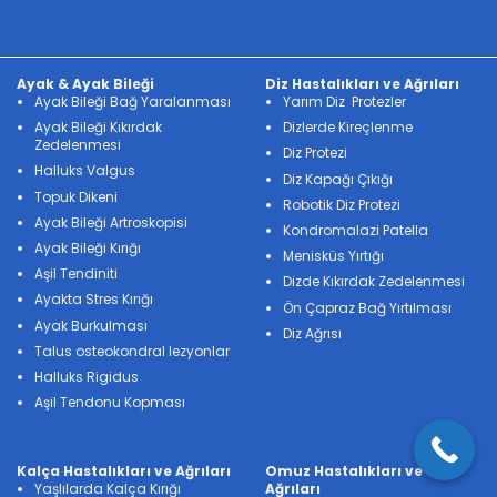
Ayak & Ayak Bileği
Diz Hastalıkları ve Ağrıları
Ayak Bileği Bağ Yaralanması
Yarım Diz Protezler
Ayak Bileği Kıkırdak
Dizlerde Kireçlenme
Zedelenmesi
Diz Protezi
Halluks Valgus
Diz Kapağı Çıkığı
Topuk Dikeni
Robotik Diz Protezi
Ayak Bileği Artroskopisi
Kondromalazi Patella
Ayak Bileği Kırığı
Menisküs Yırtığı
Aşil Tendiniti
Dizde Kıkırdak Zedelenmesi
Ayakta Stres Kırığı
Ön Çapraz Bağ Yırtılması
Ayak Burkulması
Diz Ağrısı
Talus osteokondral lezyonlar
Halluks Rigidus
Aşil Tendonu Kopması
Kalça Hastalıkları ve Ağrıları
Omuz Hastalıkları ve
Yaşlılarda Kalça Kırığı
Ağrıları