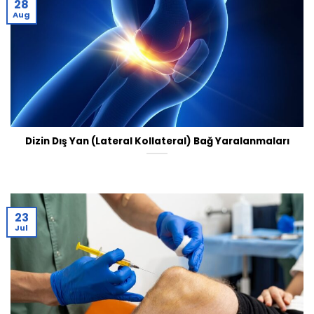
28
Aug
Dizin Dış Yan (Lateral Kollateral) Bağ Yaralanmaları
23
Jul