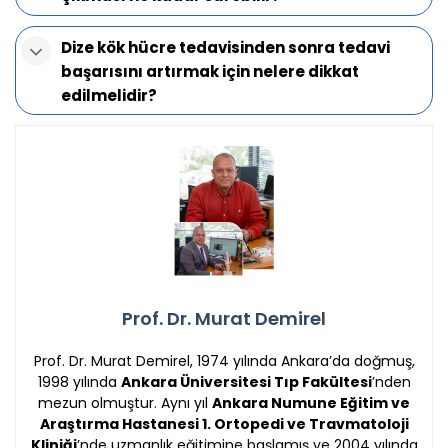
Dize kök hücre tedavisinden sonra tedavi
başarısını artırmak için nelere dikkat
edilmelidir?
Prof. Dr. Murat Demirel
Prof. Dr. Murat Demirel, 1974 yılında Ankara’da doğmuş,
1998 yılında
Ankara Üniversitesi Tıp Fakültesi
’nden
mezun olmuştur. Aynı yıl
Ankara Numune Eğitim ve
Araştırma Hastanesi 1. Ortopedi ve Travmatoloji
Kliniği
’nde uzmanlık eğitimine başlamış ve 2004 yılında