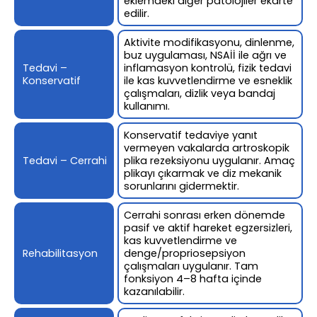
eklemdeki diğer patolojiler ekarte
edilir.
Aktivite modifikasyonu, dinlenme,
buz uygulaması, NSAİİ ile ağrı ve
Tedavi –
inflamasyon kontrolü, fizik tedavi
Konservatif
ile kas kuvvetlendirme ve esneklik
çalışmaları, dizlik veya bandaj
kullanımı.
Konservatif tedaviye yanıt
vermeyen vakalarda artroskopik
Tedavi – Cerrahi
plika rezeksiyonu uygulanır. Amaç
plikayı çıkarmak ve diz mekanik
sorunlarını gidermektir.
Cerrahi sonrası erken dönemde
pasif ve aktif hareket egzersizleri,
kas kuvvetlendirme ve
Rehabilitasyon
denge/propriosepsiyon
çalışmaları uygulanır. Tam
fonksiyon 4–8 hafta içinde
kazanılabilir.