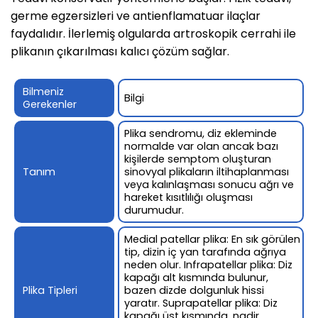
germe egzersizleri ve antienflamatuar ilaçlar
faydalıdır. İlerlemiş olgularda artroskopik cerrahi ile
plikanın çıkarılması kalıcı çözüm sağlar.
Bilmeniz
Bilgi
Gerekenler
Plika sendromu, diz ekleminde
normalde var olan ancak bazı
kişilerde semptom oluşturan
Tanım
sinovyal plikaların iltihaplanması
veya kalınlaşması sonucu ağrı ve
hareket kısıtlılığı oluşması
durumudur.
Medial patellar plika: En sık görülen
tip, dizin iç yan tarafında ağrıya
neden olur. Infrapatellar plika: Diz
kapağı alt kısmında bulunur,
Plika Tipleri
bazen dizde dolgunluk hissi
yaratır. Suprapatellar plika: Diz
kapağı üst kısmında, nadir