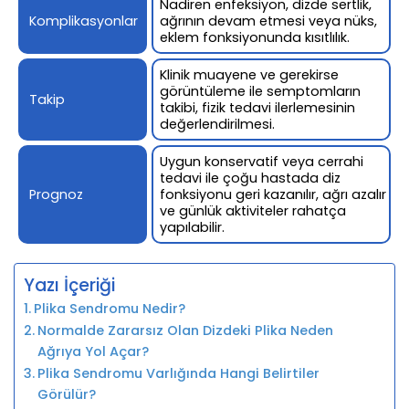
Nadiren enfeksiyon, dizde sertlik,
Komplikasyonlar
ağrının devam etmesi veya nüks,
eklem fonksiyonunda kısıtlılık.
Klinik muayene ve gerekirse
görüntüleme ile semptomların
Takip
takibi, fizik tedavi ilerlemesinin
değerlendirilmesi.
Uygun konservatif veya cerrahi
tedavi ile çoğu hastada diz
Prognoz
fonksiyonu geri kazanılır, ağrı azalır
ve günlük aktiviteler rahatça
yapılabilir.
Yazı İçeriği
Plika Sendromu Nedir?
Normalde Zararsız Olan Dizdeki Plika Neden
Ağrıya Yol Açar?
Plika Sendromu Varlığında Hangi Belirtiler
Görülür?