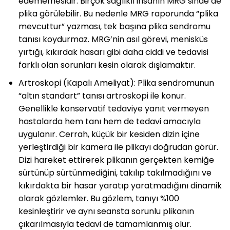
edememesidir. Birçok sağlıklı insanın MRG’sinde de
plika görülebilir. Bu nedenle MRG raporunda “plika
mevcuttur” yazması, tek başına plika sendromu
tanısı koydurmaz. MRG’nin asıl görevi, menisküs
yırtığı, kıkırdak hasarı gibi daha ciddi ve tedavisi
farklı olan sorunları kesin olarak dışlamaktır.
Artroskopi (Kapalı Ameliyat): Plika sendromunun
“altın standart” tanısı artroskopi ile konur.
Genellikle konservatif tedaviye yanıt vermeyen
hastalarda hem tanı hem de tedavi amacıyla
uygulanır. Cerrah, küçük bir kesiden dizin içine
yerleştirdiği bir kamera ile plikayı doğrudan görür.
Dizi hareket ettirerek plikanın gerçekten kemiğe
sürtünüp sürtünmediğini, takılıp takılmadığını ve
kıkırdakta bir hasar yaratıp yaratmadığını dinamik
olarak gözlemler. Bu gözlem, tanıyı %100
kesinleştirir ve aynı seansta sorunlu plikanın
çıkarılmasıyla tedavi de tamamlanmış olur.