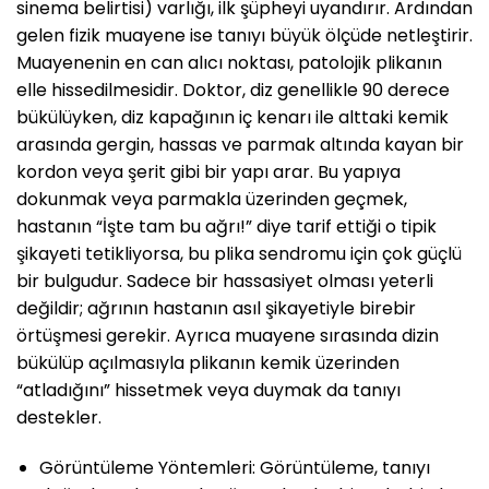
sinema belirtisi) varlığı, ilk şüpheyi uyandırır. Ardından
gelen fizik muayene ise tanıyı büyük ölçüde netleştirir.
Muayenenin en can alıcı noktası, patolojik plikanın
elle hissedilmesidir. Doktor, diz genellikle 90 derece
bükülüyken, diz kapağının iç kenarı ile alttaki kemik
arasında gergin, hassas ve parmak altında kayan bir
kordon veya şerit gibi bir yapı arar. Bu yapıya
dokunmak veya parmakla üzerinden geçmek,
hastanın “İşte tam bu ağrı!” diye tarif ettiği o tipik
şikayeti tetikliyorsa, bu plika sendromu için çok güçlü
bir bulgudur. Sadece bir hassasiyet olması yeterli
değildir; ağrının hastanın asıl şikayetiyle birebir
örtüşmesi gerekir. Ayrıca muayene sırasında dizin
bükülüp açılmasıyla plikanın kemik üzerinden
“atladığını” hissetmek veya duymak da tanıyı
destekler.
Görüntüleme Yöntemleri: Görüntüleme, tanıyı