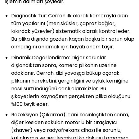
İşlemin adımları şöyledir.
Diagnostik Tur: Cerrah ilk olarak kamerayla dizin
tüm yapılarını (menisküsler, çapraz bağlar,
kıkırdak yüzeyler) sistematik olarak kontrol eder.
Bu plika dışında gözden kaçan başka bir sorun olup
olmadığını anlamak için hayati önem taşır.
Dinamik Değerlendirme: Diğer sorunlar
dışlandıktan sonra, kamera plikanın üzerine
odaklanır. Cerrah, dizi yavaşça büküp açarak
plikanın hareketini, gerginliğini ve uyluk kemiğine
nasıl sürtündüğünü canlı olarak izler. Bu
şikayetlerin kaynağının gerçekten plika olduğunu
%100 teyit eder.
Rezeksiyon (Çıkarma): Tanı kesinleştikten sonra,
diğer kesiden sokulan motorlu bir tıraşlayıcı
(shaver) veya radyofrekans cihazı ile sorunlu,
kalınlaşmış ve sertleşmiş plika dokusu tamamen