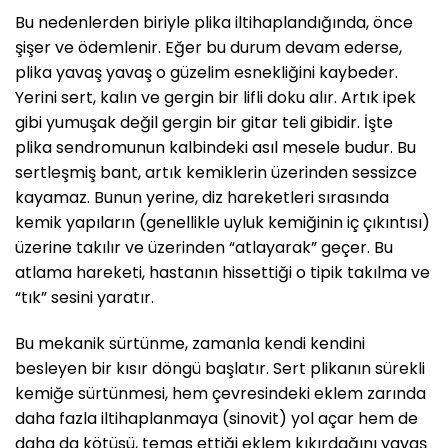
Bu nedenlerden biriyle plika iltihaplandığında, önce
şişer ve ödemlenir. Eğer bu durum devam ederse,
plika yavaş yavaş o güzelim esnekliğini kaybeder.
Yerini sert, kalın ve gergin bir lifli doku alır. Artık ipek
gibi yumuşak değil gergin bir gitar teli gibidir. İşte
plika sendromunun kalbindeki asıl mesele budur. Bu
sertleşmiş bant, artık kemiklerin üzerinden sessizce
kayamaz. Bunun yerine, diz hareketleri sırasında
kemik yapıların (genellikle uyluk kemiğinin iç çıkıntısı)
üzerine takılır ve üzerinden “atlayarak” geçer. Bu
atlama hareketi, hastanın hissettiği o tipik takılma ve
“tık” sesini yaratır.
Bu mekanik sürtünme, zamanla kendi kendini
besleyen bir kısır döngü başlatır. Sert plikanın sürekli
kemiğe sürtünmesi, hem çevresindeki eklem zarında
daha fazla iltihaplanmaya (sinovit) yol açar hem de
daha da kötüsü, temas ettiği eklem kıkırdağını yavaş