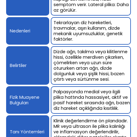
semptom verir. Lateral plika: Daha
az görülür.
Tekrarlayan diz hareketleri,
travmalar, aşırı kullanım, dizde
Nedenleri
mekanik uyumsuzluklar, genetik
faktörler.
Dizde ağrı, takılma veya kilitlenme
hissi, özellikle merdiven çıkarken,
çömelirken veya uzun süre
Belirtiler
otururken artan ağrı, dizde
dolgunluk veya şişlik hissi, bazen
çıtırtı veya sürtünme sesi.
Palpasyonda medial veya ilgili
Fizik Muayene
plika hattında hassasiyet, aktif ve
Bulguları
pasif hareket sırasında ağrı, bazen
diz hareket açıklığında kısıtlılık.
Klinik değerlendirme ön plandadır.
MR veya ultrason ile plika kalınlığı
Tanı Yöntemleri
ve inflamasyon değerlendirilir,