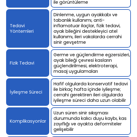
ile görüntüleme
Dinlenme, uygun ayakkabı ve
tabanlık kullanımı, anti-
Tedavi
inflamatuar ilaçlar, fizik tedavi,
Yöntemleri
ayak bileğini destekleyici atel
kullanımı, ileri vakalarda cerrahi
sinir gevşetme
Germe ve güçlendirme egzersizleri,
ayak bileği çevresi kasların
Fizik Tedavi
güçlendirilmesi, elektroterapi,
masaj uygulamaları
Hafif olgularda konservatif tedavi
ile birkaç hafta içinde iyileşme;
İyileşme Süreci
cerrahi gerektiren ileri olgularda
iyileşme süreci daha uzun olabilir
Uzun süren sinir sıkışması
durumunda kalıcı duyu kaybı, kas
Komplikasyonlar
zayıflığı ve ayakta deformiteler
gelişebilir