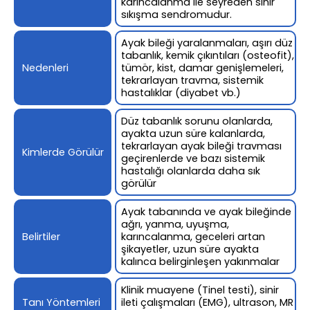
karıncalanma ile seyreden sinir
sıkışma sendromudur.
Ayak bileği yaralanmaları, aşırı düz
tabanlık, kemik çıkıntıları (osteofit),
Nedenleri
tümör, kist, damar genişlemeleri,
tekrarlayan travma, sistemik
hastalıklar (diyabet vb.)
Düz tabanlık sorunu olanlarda,
ayakta uzun süre kalanlarda,
tekrarlayan ayak bileği travması
Kimlerde Görülür
geçirenlerde ve bazı sistemik
hastalığı olanlarda daha sık
görülür
Ayak tabanında ve ayak bileğinde
ağrı, yanma, uyuşma,
Belirtiler
karıncalanma, geceleri artan
şikayetler, uzun süre ayakta
kalınca belirginleşen yakınmalar
Klinik muayene (Tinel testi), sinir
Tanı Yöntemleri
ileti çalışmaları (EMG), ultrason, MR