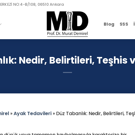
ERKEZİ NO:4-B/108, 06510 Ankara
Blog
SSS
ık: Nedir, Belirtileri, Teşhis 
irel
»
Ayak Tedavileri
»
Düz Tabanlık: Nedir, Belirtileri, Teş
en düşük veya tamamen kaybolmasıyla karakterize bir