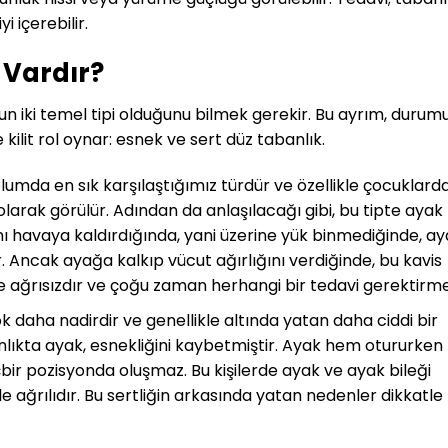
i içerebilir.
 Vardır?
un iki temel tipi olduğunu bilmek gerekir. Bu ayrım, durum
 kilit rol oynar: esnek ve sert düz tabanlık.
lumda en sık karşılaştığımız türdür ve özellikle çocuklard
olarak görülür. Adından da anlaşılacağı gibi, bu tipte ayak
ını havaya kaldırdığında, yani üzerine yük binmediğinde, a
ar. Ancak ayağa kalkıp vücut ağırlığını verdiğinde, bu kavis
le ağrısızdır ve çoğu zaman herhangi bir tedavi gerektirme
ok daha nadirdir ve genellikle altında yatan daha ciddi bir
lıkta ayak, esnekliğini kaybetmiştir. Ayak hem otururken
ir pozisyonda oluşmaz. Bu kişilerde ayak ve ayak bileği
kle ağrılıdır. Bu sertliğin arkasında yatan nedenler dikkatle