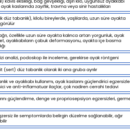
 kavis eksikliği, bağ gevşekliği, aşırı kilo, uygunsuz ayakkabı
ayak kaslarında zayıflık, travma veya sinir hastalıkları
k düz tabanlık), kilolu bireylerde, yaşlılarda, uzun süre ayakta
 görülür
rı, özellikle uzun süre ayakta kalınca artan yorgunluk, ayak
et, ayakkabıların çabuk deformasyonu, ayakta içe basma
lığı
izi analizi, podoskop ile inceleme, gerekirse ayak röntgeni
jit (sert) düz tabanlık olarak iki ana gruba ayrılır
nlık ve ayakkabı kullanımı, ayak kaslarını güçlendirici egzersizle
esici ve anti-inflamatuar ilaçlar, çok nadiren cerrahi tedavi
rını güçlendirme, denge ve propriosepsiyon egzersizleri, germ
zersiz ile semptomlarda belirgin düzelme sağlanabilir, ağır
ilir