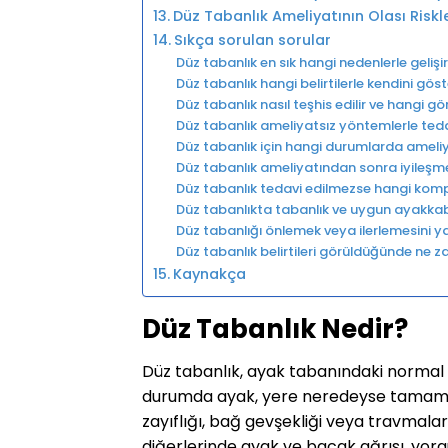
Düz Tabanlık Ameliyatının Olası Risk
Sıkça sorulan sorular
Düz tabanlık en sık hangi nedenlerle gelişi
Düz tabanlık hangi belirtilerle kendini göst
Düz tabanlık nasıl teşhis edilir ve hangi g
Düz tabanlık ameliyatsız yöntemlerle tedav
Düz tabanlık için hangi durumlarda ameliy
Düz tabanlık ameliyatından sonra iyileşme
Düz tabanlık tedavi edilmezse hangi kompl
Düz tabanlıkta tabanlık ve uygun ayakkab
Düz tabanlığı önlemek veya ilerlemesini ya
Düz tabanlık belirtileri görüldüğünde ne
Kaynakça
Düz Tabanlık Nedir?
Düz tabanlık, ayak tabanındaki norma
durumda ayak, yere neredeyse tamamen
zayıflığı, bağ gevşekliği veya travmalar 
diğerlerinde ayak ve bacak ağrısı, yorg