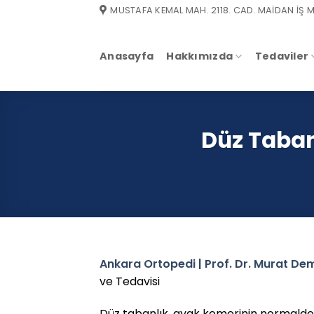
Skip
MUSTAFA KEMAL MAH. 2118. CAD. MAİDAN İŞ M
to
content
Anasayfa
Hakkımızda
Tedaviler
Düz Tabanl
Ankara Ortopedi | Prof. Dr. Murat Dem
ve Tedavisi
Düz tabanlık, ayak kemerinin normald