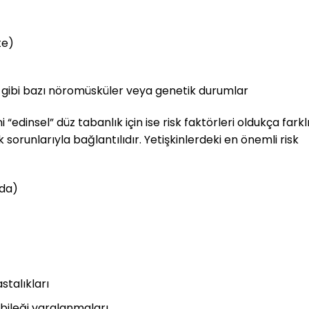
te)
gibi bazı nöromüsküler veya genetik durumlar
“edinsel” düz tabanlık için ise risk faktörleri oldukça farkl
 sorunlarıyla bağlantılıdır. Yetişkinlerdeki en önemli risk
rda)
stalıkları
ileği yaralanmaları