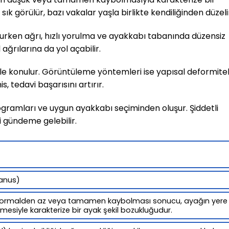
 görülür, bazı vakalar yaşla birlikte kendiliğinden düzeli
rurken ağrı, hızlı yorulma ve ayakkabı tabanında düzensiz
 ağrılarına da yol açabilir.
 ile konulur. Görüntüleme yöntemleri ise yapısal deformitel
s, tedavi başarısını artırır.
ogramları ve uygun ayakkabı seçiminden oluşur. Şiddetli
 gündeme gelebilir.
lanus)
n normalden az veya tamamen kaybolması sonucu, ayağın yere
esiyle karakterize bir ayak şekil bozukluğudur.