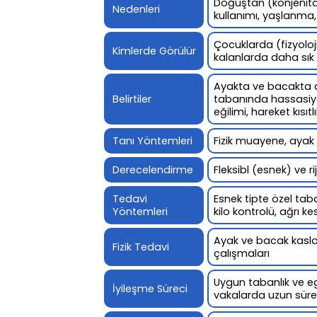
Doğuştan (konjenital)
Nedenleri
kullanımı, yaşlanma, 
Çocuklarda (fizyoloji
Kimlerde Görülür
kalanlarda daha sık
Ayakta ve bacakta ağ
Belirtiler
tabanında hassasiy
eğilimi, hareket kısıtlı
Tanı Yöntemleri
Fizik muayene, ayak 
Derecelendirme
Fleksibl (esnek) ve ri
Tedavi
Esnek tipte özel taba
Yöntemleri
kilo kontrolü, ağrı k
Ayak ve bacak kasla
Fizik Tedavi
çalışmaları
Uygun tabanlık ve eg
İyileşme Süreci
vakalarda uzun süreb