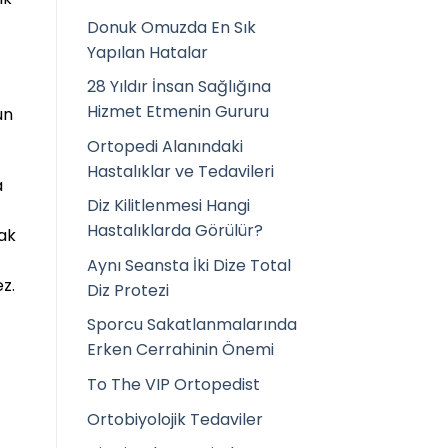
Donuk Omuzda En Sık
Yapılan Hatalar
28 Yıldır İnsan Sağlığına
Hizmet Etmenin Gururu
un
Ortopedi Alanındaki
Hastalıklar ve Tedavileri
a
Diz Kilitlenmesi Hangi
Hastalıklarda Görülür?
yak
Aynı Seansta İki Dize Total
z.
Diz Protezi
Sporcu Sakatlanmalarında
Erken Cerrahinin Önemi
To The VIP Ortopedist
Ortobiyolojik Tedaviler