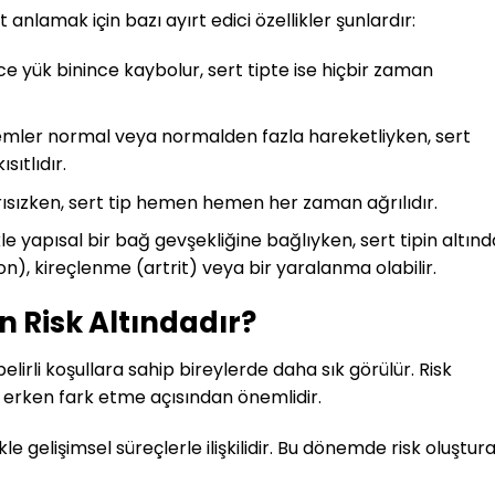
 anlamak için bazı ayırt edici özellikler şunlardır:
 yük binince kaybolur, sert tipte ise hiçbir zaman
lemler normal veya normalden fazla hareketliyken, sert
sıtlıdır.
rısızken, sert tip hemen hemen her zaman ağrılıdır.
le yapısal bir bağ gevşekliğine bağlıyken, sert tipin altınd
n), kireçlenme (artrit) veya bir yaralanma olabilir.
n Risk Altındadır?
belirli koşullara sahip bireylerde daha sık görülür. Risk
rı erken fark etme açısından önemlidir.
le gelişimsel süreçlerle ilişkilidir. Bu dönemde risk oluştur