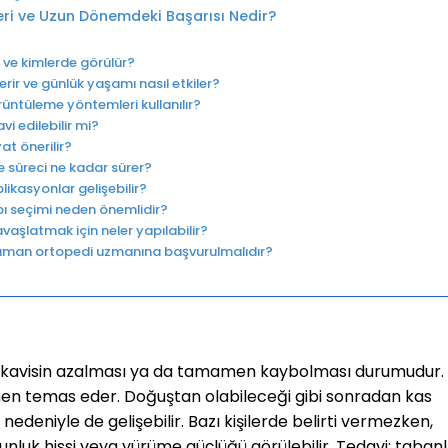
leri ve Uzun Dönemdeki Başarısı Nedir?
r ve kimlerde görülür?
erir ve günlük yaşamı nasıl etkiler?
örüntüleme yöntemleri kullanılır?
i edilebilir mi?
at önerilir?
 süreci ne kadar sürer?
ikasyonlar gelişebilir?
ı seçimi neden önemlidir?
vaşlatmak için neler yapılabilir?
 zaman ortopedi uzmanına başvurulmalıdır?
l kavisin azalması ya da tamamen kaybolması durumudur.
 temas eder. Doğuştan olabileceği gibi sonradan kas
nedeniyle de gelişebilir. Bazı kişilerde belirti vermezken,
unluk hissi veya yürüme güçlüğü görülebilir. Tedavi; tabanl