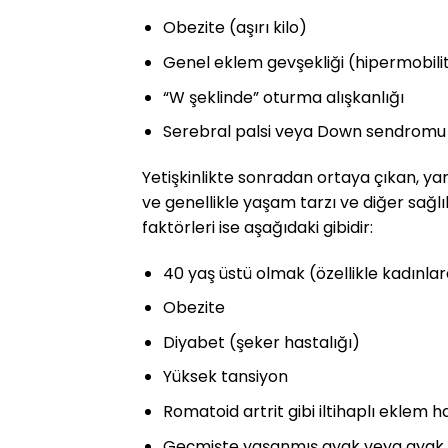
Obezite (aşırı kilo)
Genel eklem gevşekliği (hipermobili
“W şeklinde” oturma alışkanlığı
Serebral palsi veya Down sendromu 
Yetişkinlikte sonradan ortaya çıkan, yani 
ve genellikle yaşam tarzı ve diğer sağlık
faktörleri ise aşağıdaki gibidir:
40 yaş üstü olmak (özellikle kadınla
Obezite
Diyabet (şeker hastalığı)
Yüksek tansiyon
Romatoid artrit gibi iltihaplı eklem ha
Geçmişte yaşanmış ayak veya ayak b