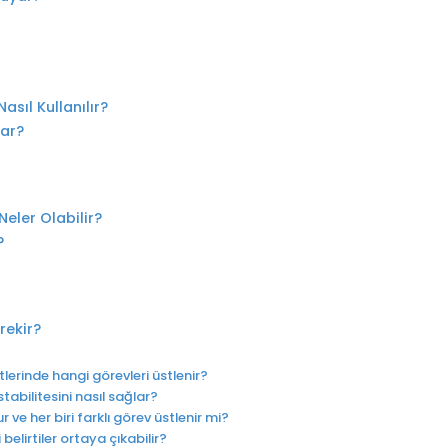
sıl Kullanılır?
şar?
 Neler Olabilir?
?
ekir?
lerinde hangi görevleri üstlenir?
tabilitesini nasıl sağlar?
ve her biri farklı görev üstlenir mi?
elirtiler ortaya çıkabilir?