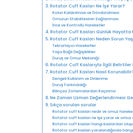
Rotator Cuff Kasları Ne İşe Yarar?
Kolun Kaldırılması ve Döndürülmesi
Omuzun Stabilitesinin Sağlanması
İnce ve Kontrollü Hareketler
Rotator Cuff Kasları Günlük Hayatta Na
Rotator Cuff Kasları Neden Sorun Ya
Tekrarlayıcı Hareketler
Yaşa Bağlı Değişiklikler
Duruş ve Omuz Mekaniği
Rotator Cuff Kaslarıyla İlgili Belirtiler
Rotator Cuff Kasları Nasıl Korunabilir
Dengeli Kullanım ve Dinlenme
Duruş Farkındalığı
Bilinçsiz Zorlamalardan Kaçınma
Ne Zaman Uzman Değerlendirmesi Ger
Sıkça sorulan sorular
Rotator cuff kasları nedir ve omuz hareket
Rotator cuff kasları ne işe yarar ve omuz s
Rotator cuff kasları hangi kaslardan oluşur 
Rotator cuff kasları yaralandığında hangi b