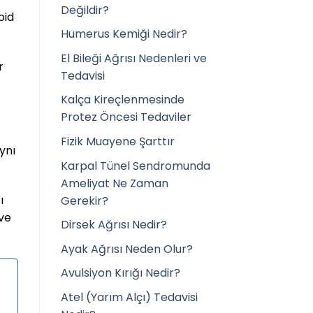
Değildir?
oid
Humerus Kemiği Nedir?
El Bileği Ağrısı Nedenleri ve
r
Tedavisi
Kalça Kireçlenmesinde
Protez Öncesi Tedaviler
Fizik Muayene Şarttır
ynı
Karpal Tünel Sendromunda
Ameliyat Ne Zaman
ı
Gerekir?
 ve
Dirsek Ağrısı Nedir?
Ayak Ağrısı Neden Olur?
Avulsiyon Kırığı Nedir?
Atel (Yarım Alçı) Tedavisi