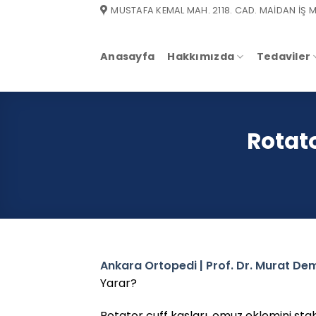
Skip
MUSTAFA KEMAL MAH. 2118. CAD. MAİDAN İŞ M
to
content
Anasayfa
Hakkımızda
Tedaviler
Rotato
Ankara Ortopedi | Prof. Dr. Murat Dem
Yarar?
Rotator cuff kasları, omuz eklemini sta