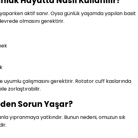
nlük Hayatta Nasıl Kullanılır?
r yaparken aktif sanır. Oysa günlük yaşamda yapılan basit
 devrede olmasını gerektirir.
mek
k
e uyumlu çalışmasını gerektirir. Rotator cuff kaslarında
le zorlaştırabilir.
eden Sorun Yaşar?
anla yıpranmaya yatkındır. Bunun nedeni, omuzun sık
ir.