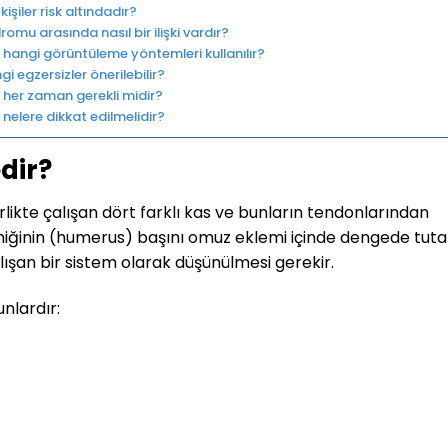
kişiler risk altındadır?
omu arasında nasıl bir ilişki vardır?
ve hangi görüntüleme yöntemleri kullanılır?
i egzersizler önerilebilir?
t her zaman gerekli midir?
 nelere dikkat edilmelidir?
dir?
rlikte çalışan dört farklı kas ve bunların tendonlarından
emiğinin (humerus) başını omuz eklemi içinde dengede tuta
lışan bir sistem olarak düşünülmesi gerekir.
unlardır: