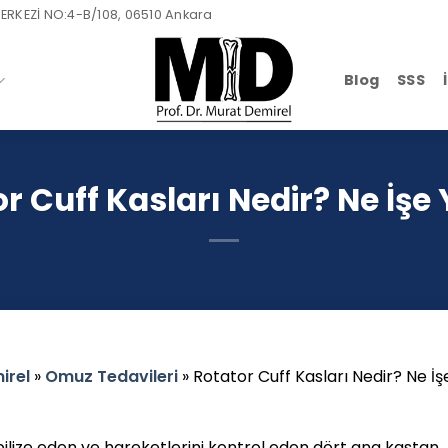
ERKEZİ NO:4-B/108, 06510 Ankara
Blog
SSS
r Cuff Kasları Nedir? Ne İşe
irel
»
Omuz Tedavileri
»
Rotator Cuff Kasları Nedir? Ne İş
bilize eden ve hareketlerini kontrol eden dört ana kastan