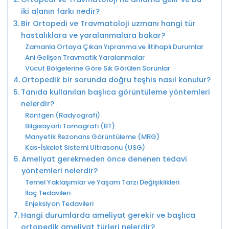
iki alanın farkı nedir?
Bir Ortopedi ve Travmatoloji uzmanı hangi tür
hastalıklara ve yaralanmalara bakar?
Zamanla Ortaya Çıkan Yıpranma ve İltihaplı Durumlar
Ani Gelişen Travmatik Yaralanmalar
Vücut Bölgelerine Göre Sık Görülen Sorunlar
Ortopedik bir sorunda doğru teşhis nasıl konulur?
Tanıda kullanılan başlıca görüntüleme yöntemleri
nelerdir?
Röntgen (Radyografi)
Bilgisayarlı Tomografi (BT)
Manyetik Rezonans Görüntüleme (MRG)
Kas-İskelet Sistemi Ultrasonu (USG)
Ameliyat gerekmeden önce denenen tedavi
yöntemleri nelerdir?
Temel Yaklaşımlar ve Yaşam Tarzı Değişiklikleri
İlaç Tedavileri
Enjeksiyon Tedavileri
Hangi durumlarda ameliyat gerekir ve başlıca
ortopedik ameliyat türleri nelerdir?