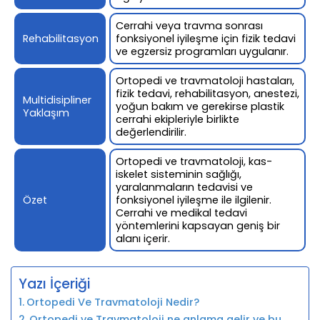
Cerrahi veya travma sonrası
Rehabilitasyon
fonksiyonel iyileşme için fizik tedavi
ve egzersiz programları uygulanır.
Ortopedi ve travmatoloji hastaları,
fizik tedavi, rehabilitasyon, anestezi,
Multidisipliner
yoğun bakım ve gerekirse plastik
Yaklaşım
cerrahi ekipleriyle birlikte
değerlendirilir.
Ortopedi ve travmatoloji, kas-
iskelet sisteminin sağlığı,
yaralanmaların tedavisi ve
Özet
fonksiyonel iyileşme ile ilgilenir.
Cerrahi ve medikal tedavi
yöntemlerini kapsayan geniş bir
alanı içerir.
Yazı İçeriği
Ortopedi Ve Travmatoloji Nedir?
Ortopedi ve Travmatoloji ne anlama gelir ve bu