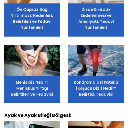
Ön Çapraz Bağ
Dizde Kıkırdak
Yırtılması: Nedenleri,
Zedelenmesi ve
Belirtileri ve Tedavi
Ameliyatı: Tedavi
Yöntemleri
Yöntemleri
Menisküs Nedir?
Kondromalazi Patella
Menisküs Yırtığı
(Koşucu Dizi) Nedir?
Belirtileri ve Tedavisi
Belirtisi, Tedavisi
Ayak ve Ayak Bileği Bölgesi: