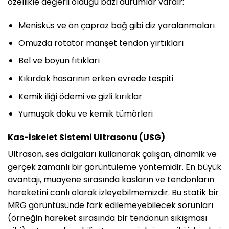
özellikle değerli olduğu bazı durumlar vardır:
Menisküs ve ön çapraz bağ gibi diz yaralanmaları
Omuzda rotator manşet tendon yırtıkları
Bel ve boyun fıtıkları
Kıkırdak hasarının erken evrede tespiti
Kemik iliği ödemi ve gizli kırıklar
Yumuşak doku ve kemik tümörleri
Kas-İskelet Sistemi Ultrasonu (USG)
Ultrason, ses dalgaları kullanarak çalışan, dinamik ve
gerçek zamanlı bir görüntüleme yöntemidir. En büyük
avantajı, muayene sırasında kasların ve tendonların
hareketini canlı olarak izleyebilmemizdir. Bu statik bir
MRG görüntüsünde fark edilemeyebilecek sorunları
(örneğin hareket sırasında bir tendonun sıkışması