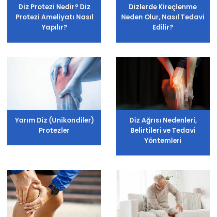
Diz Protezi Nedir? Diz
Dizlerde Kireçlenme
Protezi Ameliyatı Nasıl
Neden Olur, Nasıl Tedavi
Yapılır?
Edilir?
Yarım Diz (Unikondiler)
Diz Ağrısı Nedenleri,
Protezler
Belirtileri ve Tedavi
Yöntemleri