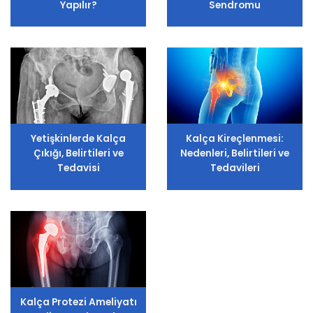
Yapılır?
Sendromu
Yetişkinlerde Kalça
Kalça Kireçlenmesi:
Çıkığı, Belirtileri ve
Nedenleri, Belirtileri ve
Tedavisi
Tedavileri
Kalça Protezi Ameliyatı