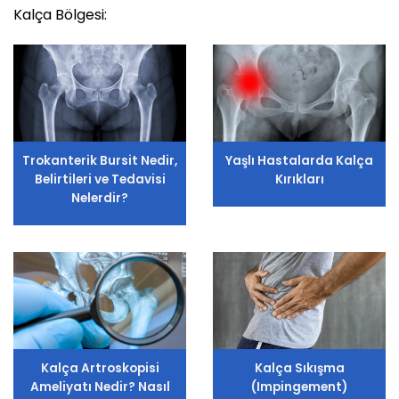
Kalça Bölgesi:
Trokanterik Bursit Nedir,
Yaşlı Hastalarda Kalça
Belirtileri ve Tedavisi
Kırıkları
Nelerdir?
Kalça Artroskopisi
Kalça Sıkışma
Ameliyatı Nedir? Nasıl
(Impingement)