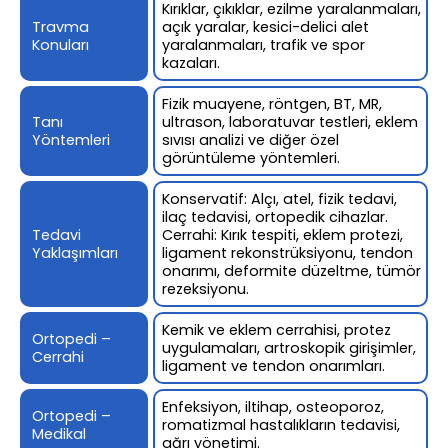
Kırıklar, çıkıklar, ezilme yaralanmaları,
Travma
açık yaralar, kesici-delici alet
Konuları
yaralanmaları, trafik ve spor
kazaları.
Fizik muayene, röntgen, BT, MR,
Tanı
ultrason, laboratuvar testleri, eklem
Yöntemleri
sıvısı analizi ve diğer özel
görüntüleme yöntemleri.
Konservatif: Alçı, atel, fizik tedavi,
ilaç tedavisi, ortopedik cihazlar.
Tedavi
Cerrahi: Kırık tespiti, eklem protezi,
Yaklaşımları
ligament rekonstrüksiyonu, tendon
onarımı, deformite düzeltme, tümör
rezeksiyonu.
Kemik ve eklem cerrahisi, protez
Ortopedi –
uygulamaları, artroskopik girişimler,
Cerrahi
ligament ve tendon onarımları.
Enfeksiyon, iltihap, osteoporoz,
Ortopedi –
romatizmal hastalıkların tedavisi,
Medikal
ağrı yönetimi.