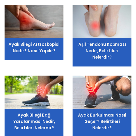
Ayak Bileği Artroskopisi
Aşil Tendonu Kopması
Nedir? Nasıl Yapılır?
Nedir, Belirtileri
Nelerdir?
Ayak Bileği Bağ
Ayak Burkulması Nasıl
Yaralanması Nedir,
Geçer? Belirtileri
Belirtileri Nelerdir?
Nelerdir?