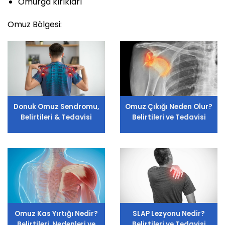
Omurga kırıkları
Omuz Bölgesi:
Donuk Omuz Sendromu,
Omuz Çıkığı Neden Olur?
Belirtileri & Tedavisi
Belirtileri ve Tedavisi
Omuz Kas Yırtığı Nedir?
SLAP Lezyonu Nedir?
Belirtileri, Nedenleri ve
Belirtileri ve Tedavisi