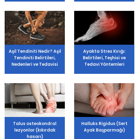
Aşil Tendiniti Nedir? Aşil
Ayakta Stres Kırığı:
Tendiniti Belirtileri,
Belirtileri, Teşhisi ve
Nedenleri ve Tedavisi
Tedavi Yöntemleri
Talus osteokondral
Halluks Rigidus (Sert
lezyonlar (kıkırdak
Ayak Başparmağı)
hasarı)