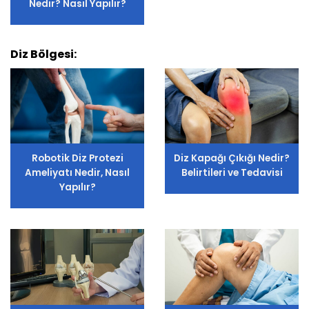
Nedir? Nasıl Yapılır?
Diz Bölgesi:
Robotik Diz Protezi
Diz Kapağı Çıkığı Nedir?
Ameliyatı Nedir, Nasıl
Belirtileri ve Tedavisi
Yapılır?