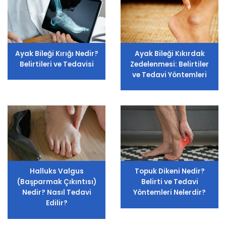
Ayak Bileği Kırığı Nedir?
Ayak Bileği Kıkırdak
Belirtileri ve Tedavisi
Zedelenmesi: Belirtiler
ve Tedavi Yöntemleri
Halluks Valgus
Topuk Dikeni Nedir?
(Başparmak Çıkıntısı)
Belirti ve Tedavi
Nedir? Nasıl Tedavi
Yöntemleri Nelerdir?
Edilir?