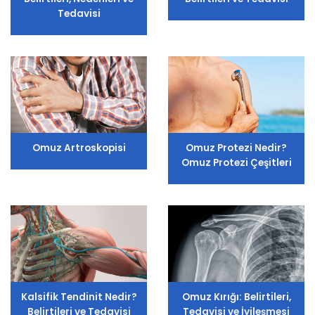
Tedavisi
Omuz Artroskopisi
Omuz Protezi Nedir?
Omuz Protezi Çeşitleri
Kalsifik Tendinit Nedir?
Omuz Kırığı: Belirtileri,
Belirtileri ve Tedavisi
Tedavisi ve İyileşmesi