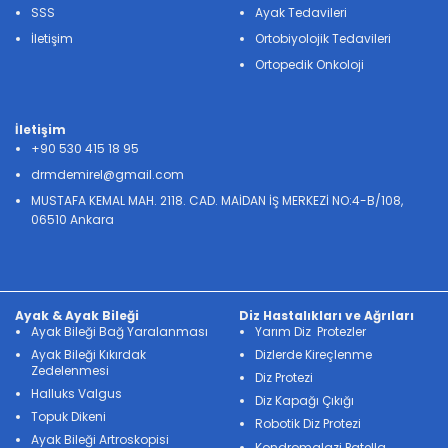
SSS
Ayak Tedavileri
İletişim
Ortobiyolojik Tedavileri
Ortopedik Onkoloji
İletişim
+90 530 415 18 95
drmdemirel@gmail.com
MUSTAFA KEMAL MAH. 2118. CAD. MAİDAN İŞ MERKEZİ NO:4-B/108,
06510 Ankara
Ayak & Ayak Bileği
Diz Hastalıkları ve Ağrıları
Ayak Bileği Bağ Yaralanması
Yarım Diz Protezler
Ayak Bileği Kıkırdak
Dizlerde Kireçlenme
Zedelenmesi
Diz Protezi
Halluks Valgus
Diz Kapağı Çıkığı
Topuk Dikeni
Robotik Diz Protezi
Ayak Bileği Artroskopisi
Kondromalazi Patella