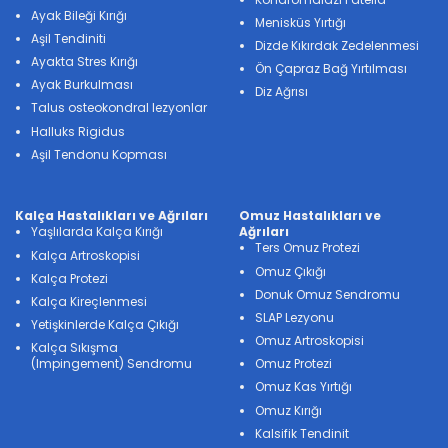
Ayak Bileği Kırığı
Menisküs Yırtığı
Aşil Tendiniti
Dizde Kıkırdak Zedelenmesi
Ayakta Stres Kırığı
Ön Çapraz Bağ Yırtılması
Ayak Burkulması
Diz Ağrısı
Talus osteokondral lezyonlar
Halluks Rigidus
Aşil Tendonu Kopması
Kalça Hastalıkları ve Ağrıları
Omuz Hastalıkları ve
Yaşlılarda Kalça Kırığı
Ağrıları
Ters Omuz Protezi
Kalça Artroskopisi
Omuz Çıkığı
Kalça Protezi
Donuk Omuz Sendromu
Kalça Kireçlenmesi
SLAP Lezyonu
Yetişkinlerde Kalça Çıkığı
Omuz Artroskopisi
Kalça Sıkışma
(Impingement) Sendromu
Omuz Protezi
Omuz Kas Yırtığı
Omuz Kırığı
Kalsifik Tendinit