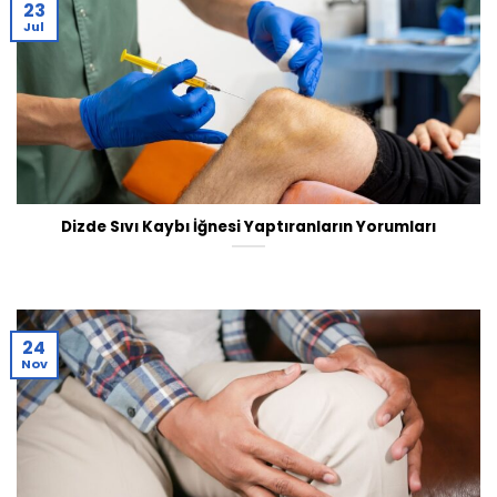
23
Jul
Dizde Sıvı Kaybı İğnesi Yaptıranların Yorumları
24
Nov