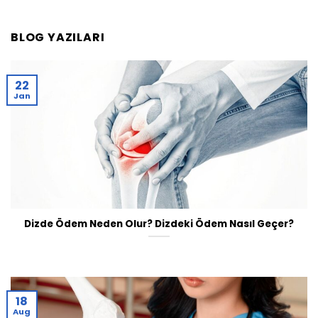
BLOG YAZILARI
22
Jan
Dizde Ödem Neden Olur? Dizdeki Ödem Nasıl Geçer?
18
Aug