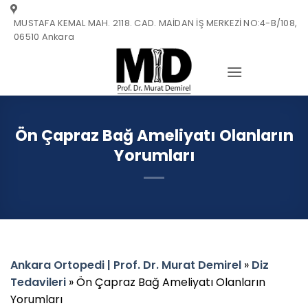
Skip
MUSTAFA KEMAL MAH. 2118. CAD. MAİDAN İŞ MERKEZİ NO:4-B/108,
to
06510 Ankara
content
Ön Çapraz Bağ Ameliyatı Olanların
Yorumları
Ankara Ortopedi | Prof. Dr. Murat Demirel
»
Diz
Tedavileri
»
Ön Çapraz Bağ Ameliyatı Olanların
Yorumları