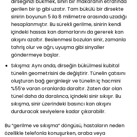
dirseğinizi bükmek, siniri bir makaranın etrafında
gerilen bir ip gibi uzatır. Tam bükülü bir dirsekte
sinirin boyunun 5 ila 8 milimetre arasında uzadığı
hesaplanmıştır. Bu sürekli gerilme, sinirin kendi
içindeki hassas kan damarlarını da gererek kan
akışını azaltır. Beslenmesi bozulan sinir, zamanla
tahriş olur ve ağrı, uyuşma gibi sinyaller
göndermeye başlar.
Sıkışma: Aynı anda, dirseğin bükülmesi kubital
tünelin geometrisini de değiştirir. Tünelin çatısını
oluşturan bağ gerginleşir ve tünelin iç hacmini
%55’e varan oranlarda daraltır. Zaten dar olan
tünel daha da daralınca, içindeki sinir sıkışır. Bu
sıkışma, sinir üzerindeki basıncı kan akışını
durduracak seviyelere kadar çıkarabilir.
Bu “gerilme ve sıkışma” döngüsü, hastaların neden
özellikle telefonla konuşurken, araba veya