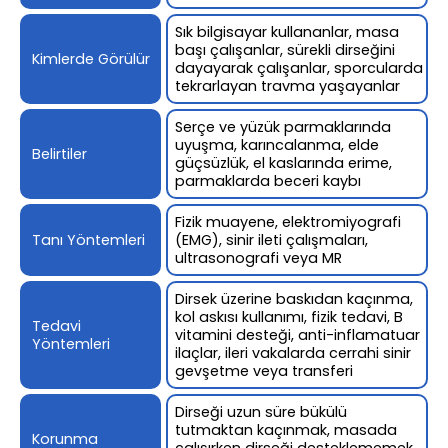
Sık bilgisayar kullananlar, masa
başı çalışanlar, sürekli dirseğini
Kimlerde Görülür
dayayarak çalışanlar, sporcularda
tekrarlayan travma yaşayanlar
Serçe ve yüzük parmaklarında
uyuşma, karıncalanma, elde
Belirtiler
güçsüzlük, el kaslarında erime,
parmaklarda beceri kaybı
Fizik muayene, elektromiyografi
Tanı Yöntemleri
(EMG), sinir ileti çalışmaları,
ultrasonografi veya MR
Dirsek üzerine baskıdan kaçınma,
kol askısı kullanımı, fizik tedavi, B
Tedavi
vitamini desteği, anti-inflamatuar
Yöntemleri
ilaçlar, ileri vakalarda cerrahi sinir
gevşetme veya transferi
Dirseği uzun süre bükülü
tutmaktan kaçınmak, masada
Korunma
çalışırken dirseği desteklememek,