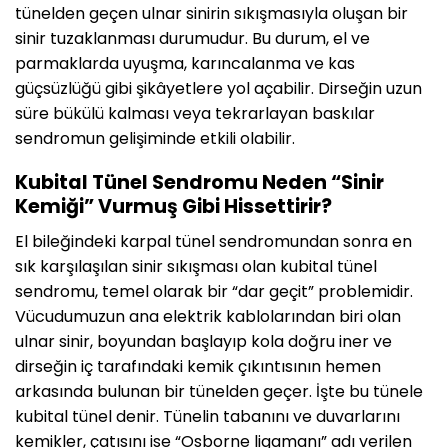
tünelden geçen ulnar sinirin sıkışmasıyla oluşan bir
sinir tuzaklanması durumudur. Bu durum, el ve
parmaklarda uyuşma, karıncalanma ve kas
güçsüzlüğü gibi şikâyetlere yol açabilir. Dirseğin uzun
süre bükülü kalması veya tekrarlayan baskılar
sendromun gelişiminde etkili olabilir.
Kubital Tünel Sendromu Neden “Sinir
Kemiği” Vurmuş Gibi Hissettirir?
El bileğindeki karpal tünel sendromundan sonra en
sık karşılaşılan sinir sıkışması olan kubital tünel
sendromu, temel olarak bir “dar geçit” problemidir.
Vücudumuzun ana elektrik kablolarından biri olan
ulnar sinir, boyundan başlayıp kola doğru iner ve
dirseğin iç tarafındaki kemik çıkıntısının hemen
arkasında bulunan bir tünelden geçer. İşte bu tünele
kubital tünel denir. Tünelin tabanını ve duvarlarını
kemikler, çatısını ise “Osborne ligamanı” adı verilen