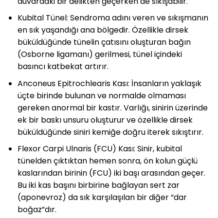
duvardaki bir delikten geçerken de sıkışabilir.
Kubital Tünel: Sendroma adını veren ve sıkışmanın
en sık yaşandığı ana bölgedir. Özellikle dirsek
büküldüğünde tünelin çatısını oluşturan bağın
(Osborne ligamanı) gerilmesi, tünel içindeki
basıncı katbekat artırır.
Anconeus Epitrochlearis Kası: İnsanların yaklaşık
üçte birinde bulunan ve normalde olmaması
gereken anormal bir kastır. Varlığı, sinirin üzerinde
ek bir baskı unsuru oluşturur ve özellikle dirsek
büküldüğünde siniri kemiğe doğru iterek sıkıştırır.
Flexor Carpi Ulnaris (FCU) Kası: Sinir, kubital
tünelden çıktıktan hemen sonra, ön kolun güçlü
kaslarından birinin (FCU) iki başı arasından geçer.
Bu iki kas başını birbirine bağlayan sert zar
(aponevroz) da sık karşılaşılan bir diğer “dar
boğaz”dır.