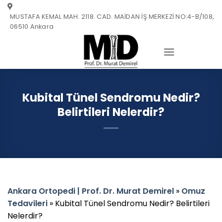
Skip
MUSTAFA KEMAL MAH. 2118. CAD. MAİDAN İŞ MERKEZİ NO:4-B/108,
to
06510 Ankara
content
Kubital Tünel Sendromu Nedir?
Belirtileri Nelerdir?
Ankara Ortopedi | Prof. Dr. Murat Demirel
»
Omuz
Tedavileri
»
Kubital Tünel Sendromu Nedir? Belirtileri
Nelerdir?