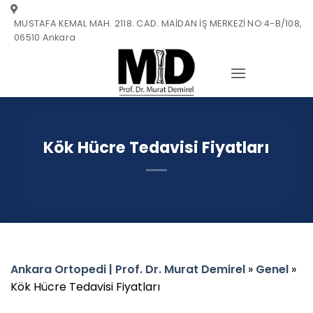
Skip
MUSTAFA KEMAL MAH. 2118. CAD. MAİDAN İŞ MERKEZİ NO:4-B/108,
to
06510 Ankara
content
Kök Hücre Tedavisi Fiyatları
Ankara Ortopedi | Prof. Dr. Murat Demirel
»
Genel
»
Kök Hücre Tedavisi Fiyatları