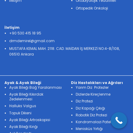
İletişim
Ortobiyolojik Tedavileri
Ortopedik Onkoloji
İletişim
+90 530 415 18 95
drmdemirel@gmail.com
MUSTAFA KEMAL MAH. 2118. CAD. MAİDAN İŞ MERKEZİ NO:4-B/108,
06510 Ankara
Ayak & Ayak Bileği
Diz Hastalıkları ve Ağrıları
Ayak Bileği Bağ Yaralanması
Yarım Diz Protezler
Ayak Bileği Kıkırdak
Dizlerde Kireçlenme
Zedelenmesi
Diz Protezi
Halluks Valgus
Diz Kapağı Çıkığı
Topuk Dikeni
Robotik Diz Protezi
Ayak Bileği Artroskopisi
Kondromalazi Patella
Ayak Bileği Kırığı
Menisküs Yırtığı