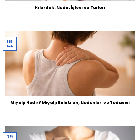
Kıkırdak: Nedir, İşlevi ve Türleri
19
Feb
Miyalji Nedir? Miyalji Belirtileri, Nedenleri ve Tedavisi
09