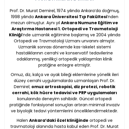
Prof. Dr. Murat Demirel, 1974 yılında Ankara’da doğmuş,
1998 yılında
Ankara Üniversitesi Tıp Fakültesi
’nden
mezun olmuştur. Aynı yıl
Ankara Numune Eğitim ve
Araştırma Hastanesi 1. Ortopedi ve Travmatoloji
Kliniği
’nde uzmanlık eğitimine başlamış ve 2004 yılında
Ortopedi ve Travmatoloji Uzmanı unvanını almıştır.
Uzmanlık sonrası dönemde kas-iskelet sistemi
hastalıklarının cerrahi ve konservatif tedavilerine
odaklanmış, yenilikçi ortopedik yaklaşımları klinik
pratiğine entegre etmiştir.
Omuz, diz, kalça ve ayak bileği eklemlerine yönelik ileri
düzey cerrahi uygulamalarda uzmanlaşan Prof. Dr.
Demirel;
omuz artroskopisi, diz protezi, robotik
cerrahi, kök hücre tedavisi ve PRP uygulamaları
konularında deneyim sahibidir. Güncel ortopedi
pratiğinde fonksiyonel sonuçları artıran minimal invaziv
ve biyolojik tedavi yöntemlerini önceliklendirmektedir.
Halen
Ankara’daki özel kliniğinde
ortopedi ve
travmatoloji alanında hasta kabul eden Prof. Dr. Murat