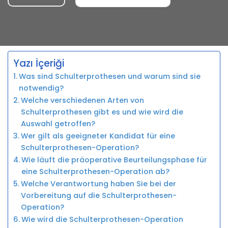
Yazı İçeriği
Was sind Schulterprothesen und warum sind sie
notwendig?
Welche verschiedenen Arten von
Schulterprothesen gibt es und wie wird die
Auswahl getroffen?
Wer gilt als geeigneter Kandidat für eine
Schulterprothesen-Operation?
Wie läuft die präoperative Beurteilungsphase für
eine Schulterprothesen-Operation ab?
Welche Verantwortung haben Sie bei der
Vorbereitung auf die Schulterprothesen-
Operation?
Wie wird die Schulterprothesen-Operation