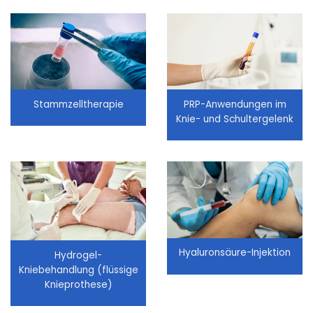
Stammzelltherapie
PRP-Anwendungen im
Knie- und Schultergelenk
Hyaluronsäure-Injektion
Hydrogel-
Kniebehandlung (flüssige
Knieprothese)