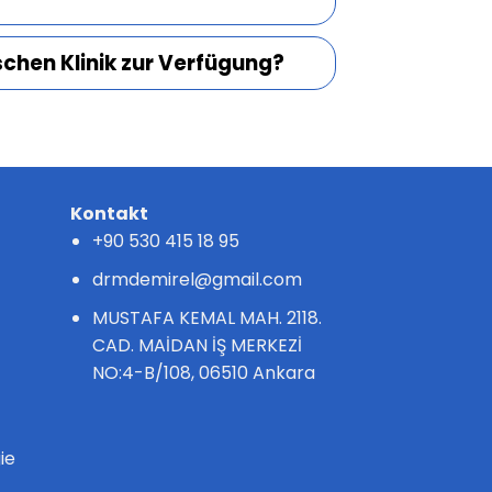
hen Klinik zur Verfügung?
Kontakt
+90 530 415 18 95
drmdemirel@gmail.com
MUSTAFA KEMAL MAH. 2118.
CAD. MAİDAN İŞ MERKEZİ
NO:4-B/108, 06510 Ankara
ie