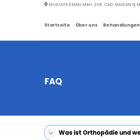
Zum
MUSTAFA KEMAL MAH. 2118. CAD. MAİDAN İŞ M
Inhalt
springen
Startseite
Über uns
Behandlungen
FAQ
Was ist Orthopädie und we