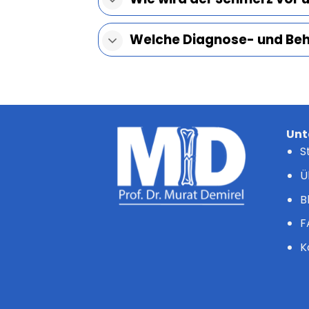
Welche Diagnose- und Beha
Unt
S
Ü
B
F
K