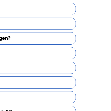
ngen?